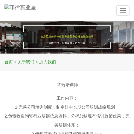
Toggl
navig
首页
>
关于我们
>
加入我们
终端培训师
工作内容：
1.完善公司培训制度，制定短中长期公司培训战略规划；
2.负责收集陶瓷行业培训信息资料，分析总结现有培训政策效果，完
善培训体系；